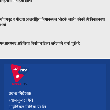
सिड्नीमा मनाईयो होली
गौतमबुद्द र पोखरा अन्तर्राष्ट्रिय बिमानस्थल भोटकै लागि बनेको होःविश्वप्रकाश
शर्मा
एनआरएनए अष्ट्रेलिया निर्बाचनःडिला खरेलको चर्चा चुलिदै
प्रबन्ध निर्देशक
श्यामसुन्दर गिरी
आईडियल मिडिया प्रा.लि