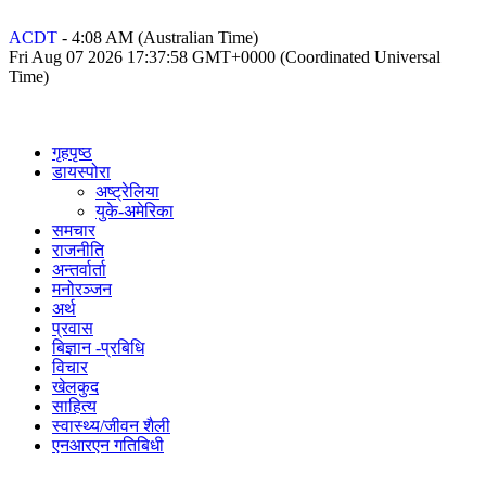
ACDT
-
4:08 AM
(Australian Time)
Fri Aug 07 2026 17:37:58 GMT+0000 (Coordinated Universal
Time)
गृहपृष्ठ
डायस्पोरा
अष्ट्रेलिया
युके-अमेरिका
समचार
राजनीति
अन्तर्वार्ता
मनोरञ्जन
अर्थ
प्रवास
बिज्ञान -प्रबिधि
विचार
खेलकुद
साहित्य
स्वास्थ्य/जीवन शैली
एनआरएन गतिबिधी