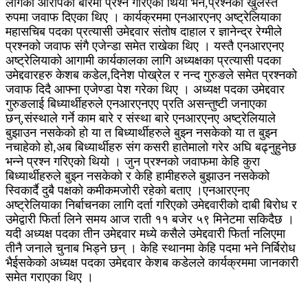
लागेका आरोपका बारेमा प्रश्न गरिएको थियो भने,प्रश्नको खुलस्त
रुपमा जवाफ दिएका थिए । कार्यक्रममा एनआरएनए अष्ट्रेलियाका
महासचिब पदका प्रत्यासी उमेद्दवार संतोष दाहाल र ज्ञानेन्द्र रेग्मीले
प्रश्नको जवाफ संगै एजेन्डा समेत राखेका थिए ।
यस्तै एनआरएनए
अष्ट्रेलियाको आगामी कार्यकालका लागि अध्यक्षका प्रत्यासी पदका
उमेद्दवारहरु केशब कडेल,दिनेश पोख्रेल र नन्द गुरुङले समेत प्रश्नको
जवाफ दिदै आफ्ना एजेण्डा पेश गरेका थिए । अध्यक्ष पदका उमेद्दवार
गुरुङलाई बिध्यार्थीहरुले एनआरएनएए प्रति असन्तुष्टी जनाएका
छन्,संस्थाले गर्ने काम बारे र संस्था बारे एनआरएनए अष्ट्रेलियाले
बुझाउन नसकेको हो या त बिध्यार्थीहरुले बुझ्न नसकेको या त बुझ्न
नचाहेको हो,अब बिध्यार्थीहरु संग कसरी हातेमालो गरेर अघि बढ्नुहुनेछ
भन्ने प्रश्न गरिएको थियो । जुन प्रश्नको जवाफमा केहि कुरा
बिध्यार्थीहरुले बुझ्न नसकेको र केहि हामीहरुले बुझाउन नसकेको
स्विकार्दै दुबै पक्षको कमीकमजोरी रहेको बताए ।
एनआरएनए
अष्ट्रेलियाका निर्बाचनका लागि दर्ता गरिएको उमेद्दवारीको दाबी बिरोध र
उमेद्वारी फिर्ता लिने समय आज राती ११ बजेर ५९ मिनेटमा सकिदैछ ।
यदी अध्यक्ष पदका तीन उमेद्दवार मध्ये कसैले उमेद्दवारी फिर्ता नलिएमा
तीनै जनाले चुनाब भिड्ने छन् । केहि स्थानमा केहि पदमा भने निर्बिरोध
भैईसकेको अध्यक्ष पदका उमेद्दवार केशब कडेलले कार्यक्रममा जानकारी
समेत गराएका थिए ।