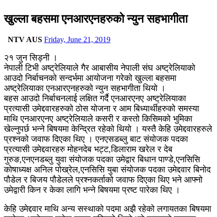
खुल्ला बहसमा एनआरएनहरुको न्युन सहभागीता
NTV AUS
Friday, June 21, 2019
२१ जुन सिड्नी ।
नेपाली टिभी अष्ट्रेलियाले गैर आबासीय नेपाली संघ अष्ट्रेलियाको
आउदो निर्बाचनको सन्दर्भमा आयोजना गरेको खुल्ला बहसमा
अष्ट्रेलियाका एनआरएनहरुको न्युन सहभागीता थियो ।
बहस आउदो निर्बाचनलाई लक्षित गर्दै एनआरएनए अष्ट्रेलियाका
प्रत्यासी उमेद्दवारहरुको ठोस योजना र आम बिध्यार्थीहरुको समस्या
माथि एनआरएनए अष्ट्रेलियाले कसरी र कस्तो किसिमको भुमिका
खेल्नुपर्छ भन्ने बिषयमा केन्द्रित रहेको थियो ।
यस्तै केहि उमेद्दवारहरुले
प्रश्नको जवाफ दिएका थिए । एनएसडब्लु बाट संयोजक पदका
प्रत्यासी उमेद्दवारहरु मोहनदेब भट्ट,डिलाराम खरेल र देब
गुरुङ,एनएनडब्लु युवा संयोजक पदका उमेद्वार बिधान पाण्डे,एनसिसि
कोषाध्यक्ष अनिल पोख्रेल,एनसिसि युबा संयोजक पदका उमेद्दवार बिनोद
पौडेल र बिजय पौडेलले प्रश्नकर्ताको जवाफ दिएका थिए भने आफ्नो
उमेद्वारी किन र केका लागि भन्ने बिषयमा प्रष्ट पारेका थिए ।
केहि उमेद्दवार माथि अन्य सस्थाको पदमा अझै रहेको लगायतका बिषयमा