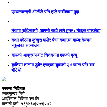
प्रधानमन्त्री ओलीले पनि हाले सर्वौच्चमा मुद्दा
नेकपा फुटिसक्यो, आफ्नो बाटो लागे हुन्छ : गोकुल बास्कोटा
कक्षा कोठामा कुखुरा पालेर पैसा कमाउन बाध्य;केन्यन
स्कुलका सञ्चालक
बाघको आक्रमणबाट चितवनमा एकको मृत्यु!
कृत्रिम तालमा डुबेर हराएका युवाकाे २४ घण्टा पछि शब
भेटियाे
प्रबन्ध निर्देशक
श्यामसुन्दर गिरी
आईडियल मिडिया प्रा.लि
कम्पनी दर्ताः १३१४३०|०७१|०७२