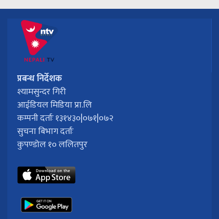
प्रबन्ध निर्देशक
श्यामसुन्दर गिरी
आईडियल मिडिया प्रा.लि
कम्पनी दर्ताः १३१४३०|०७१|०७२
सुचना बिभाग दर्ताः
कुपण्डोल १० ललितपुर