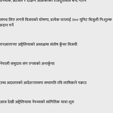
डेनमार्क, ब्राजिल र दक्षिण अफ्रिकाको राजदूतावास बन्द गरिने
सपथ लिए लगत्तै विजयको घोषणा, प्रत्येक घरलाई २०० युनिट बिजुली नि:शुल्क
प्रदान गर्ने
एनआरएनए अष्ट्रेलियाको अध्यक्षमा संतोष कुँवर विजयी
नेपाली समुदाय संग एन्जाको अन्तर्कृया
उच्च अदालतको आदेशःरास्वपा सभापति रवि लामिछाने पक्राउ
आज देखी अष्ट्रेलियामा नेपथ्यको सांगितिक यात्रा शुरु