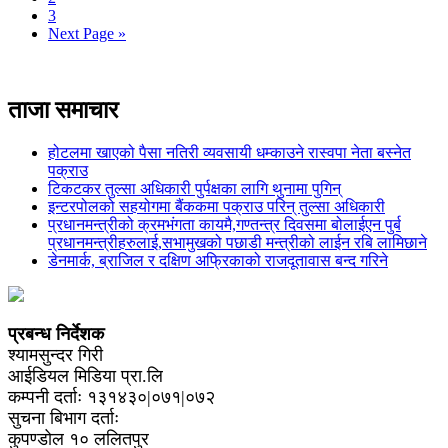
3
Next Page »
ताजा समाचार
होटलमा खाएको पैसा नतिरी व्यवसायी धम्काउने रास्वपा नेता बस्नेत
पक्राउ
टिकटकर तुल्सा अधिकारी पुर्पक्षका लागि थुनामा पुगिन्
इन्टरपोलको सहयोगमा बैंककमा पक्राउ परिन् तुल्सा अधिकारी
प्रधानमन्त्रीको क्रमभंगता कायमै,गण्तन्त्र दिवसमा बोलाईएन पुर्ब
प्रधानमन्त्रीहरुलाई,सभामुखको पछाडी मन्त्रीको लाईन रबि लामिछाने
डेनमार्क, ब्राजिल र दक्षिण अफ्रिकाको राजदूतावास बन्द गरिने
प्रबन्ध निर्देशक
श्यामसुन्दर गिरी
आईडियल मिडिया प्रा.लि
कम्पनी दर्ताः १३१४३०|०७१|०७२
सुचना बिभाग दर्ताः
कुपण्डोल १० ललितपुर