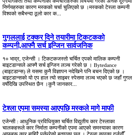
प्रयोगकर्ता तथा कम्पनीका कर्मचारीहरुका विषयमा गरेका अनेक दूरगामी
निर्णयहरुका कारण मस्कको चर्चा चुलिएको छ ।मस्कको टेस्ला कम्पनी
विश्वको सबैभन्दा ठूलो कार क...
गुगललाई टक्कर दिने तयारीमा टिकटकको
कम्पनी,आफ्नै सर्च इन्जिन सार्वजनिक
१० भाद्र, एजेन्सी । टिकटकजस्तो चर्चित एपको मालिक कम्पनी
बाइटडान्सले आफ्नै सर्च इन्जिन लञ्च गरेको छ । Bytedance
(बाइटडान्स) ले यसमा कुनै विज्ञापन नदेखिने पनि बचन दिएको छ ।
बाइटडान्सको यो एप हाल त्यो साइबर स्पेसमा लञ्च भएको छ जहाँ गुगल
वर्षौँदेखि उपस्थित छैन ।कुनै जानकार...
टेश्ला एपमा समस्या आएपछि मस्कले मागे माफी
एजेन्सी : आधुनिक प्रविधियुक्त चर्चित विद्युतीय कार टेस्लाका
चालकहरूले कार निर्माता कम्पनीको एपमा आएको समस्याका कारण
आफूहरू कार बाहिरै पर्नुपरेको बताएका छन् । टेस्ला कारका दर्जनौँ