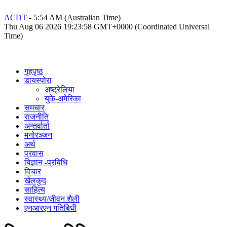
ACDT
-
5:54 AM
(Australian Time)
Thu Aug 06 2026 19:23:58 GMT+0000 (Coordinated Universal
Time)
गृहपृष्ठ
डायस्पोरा
अष्ट्रेलिया
युके-अमेरिका
समचार
राजनीति
अन्तर्वार्ता
मनोरञ्जन
अर्थ
प्रवास
बिज्ञान -प्रबिधि
विचार
खेलकुद
साहित्य
स्वास्थ्य/जीवन शैली
एनआरएन गतिबिधी