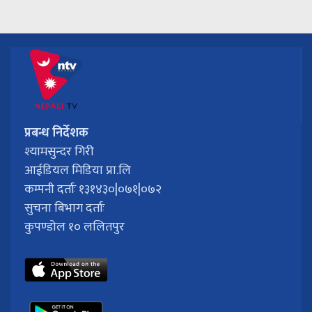
प्रबन्ध निर्देशक
श्यामसुन्दर गिरी
आईडियल मिडिया प्रा.लि
कम्पनी दर्ताः १३१४३०|०७१|०७२
सुचना बिभाग दर्ताः
कुपण्डोल १० ललितपुर