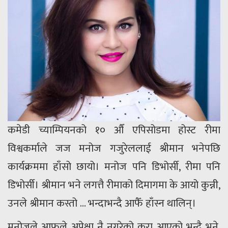
कमेडी च्याम्पियनको १० औँ एपिसोडमा होस्ट रीमा
विश्वकर्माले जज मनोज गजुरेललाई श्रीमान भनेपछि
कार्यक्रममा हाँसो छायो। मनोज पनि डिभोर्सी, रीमा पनि
डिभोर्सी। श्रीमान भने लगत्तै रीमाको दिमागमा के आयो कुन्नी,
उनले श्रीमान कस्तो … भन्दाभन्दै आफैँ हाँस्न थालिन्।
मनोजले आफूले अपेक्षा नै नगरेको कुरा आएको भन्दै भने,