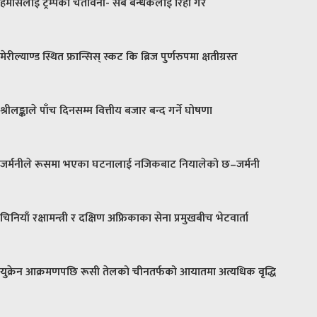
हमासलाई ट्रम्पको चेतावनी- सबै बन्धकलाई रिहा गर
मेरील्याण्ड स्थित फ्रान्सिस् स्कट कि ब्रिज पुर्णरुपमा क्षतीग्रस्त
श्रीलङ्काले पाँच दिनसम्म वित्तीय बजार बन्द गर्ने घोषणा
जर्मनीले रूसमा भएका घटनालाई नजिकबाट नियालेको छ–जर्मनी
चिनियाँ रक्षामन्त्री र दक्षिण अफ्रिकाका सेना प्रमुखबीच भेटवार्ता
युक्रेन आक्रमणपछि रूसी तेलको चीनतर्फको आयातमा अत्यधिक वृद्धि