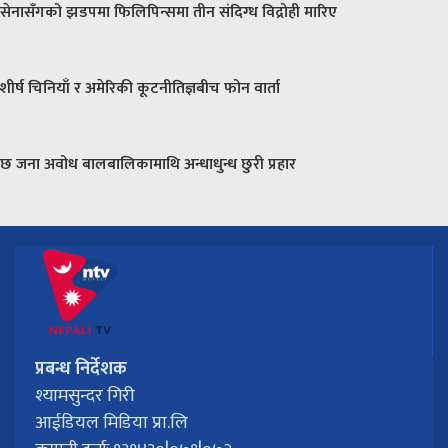
सेनासँगको झडपमा फिलिपिन्समा तीन संदिग्ध विद्रोही मारिए
शीर्ष चिनियाँ र अमेरिकी कूटनीतिज्ञबीच फोन वार्ता
छ जना अवोध बालबालिकामाथि अन्धाधुन्ध छुरी प्रहार
प्रबन्ध निर्देशक
श्यामसुन्दर गिरी
आईडियल मिडिया प्रा.लि