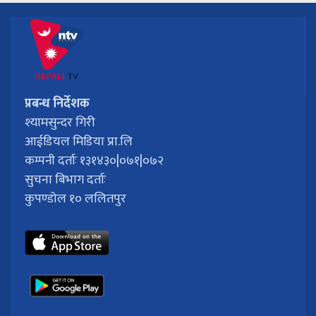
प्रबन्ध निर्देशक
श्यामसुन्दर गिरी
आईडियल मिडिया प्रा.लि
कम्पनी दर्ताः १३१४३०|०७१|०७२
सुचना बिभाग दर्ताः
कुपण्डोल १० ललितपुर