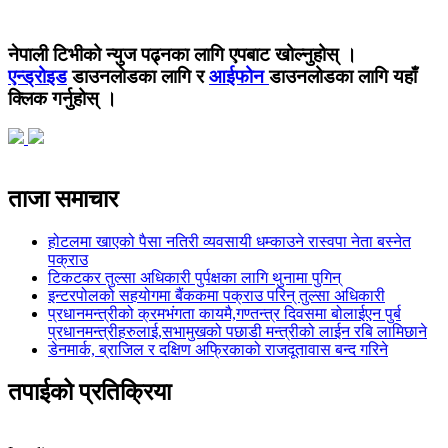
नेपाली टिभीको न्युज पढ्नका लागि एपबाट खोल्नुहोस् ।
एन्ड्रोइड
डाउनलोडका लागि र
आईफोन
डाउनलोडका लागि यहाँ
क्लिक गर्नुहोस् ।
ताजा समाचार
होटलमा खाएको पैसा नतिरी व्यवसायी धम्काउने रास्वपा नेता बस्नेत
पक्राउ
टिकटकर तुल्सा अधिकारी पुर्पक्षका लागि थुनामा पुगिन्
इन्टरपोलको सहयोगमा बैंककमा पक्राउ परिन् तुल्सा अधिकारी
प्रधानमन्त्रीको क्रमभंगता कायमै,गण्तन्त्र दिवसमा बोलाईएन पुर्ब
प्रधानमन्त्रीहरुलाई,सभामुखको पछाडी मन्त्रीको लाईन रबि लामिछाने
डेनमार्क, ब्राजिल र दक्षिण अफ्रिकाको राजदूतावास बन्द गरिने
तपाईको प्रतिक्रिया