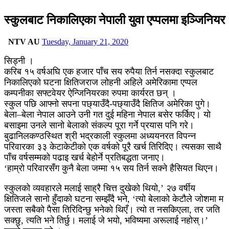
स्कुलबाट निकालिएका नेपाली युवा एप्पलमा इञ्जिनियर
NTV AU
Tuesday, January 21, 2020
सिड्नी ।
करिब १५ वर्षअघि एक हजार पाँच सय रुपैया तिर्न नसक्दा स्कुलबाट
निकालिएको घटना क्षितिजराज लोहनी अहिले अमेरिकामा एप्पल
कम्पनीका सफ्टवेयर ऐन्जिनियरका रुपमा कार्यरत छन् ।
स्कुल पछि आफ्नो सपना पछ्याउँदै-पछ्याउँदै क्षितिज अमेरिका पुगे।
बेला–बेला नेपाल आउने उनी गत दुई महिना नेपाल बसेर फर्किए। यो
बसाइमा उनले सानो बेलाको संकल्प पूरा गर्ने प्रयास पनि गरे।
बुढानिलकण्ठस्थित श्री भद्रकाली स्कुलमा अध्ययनरत विपन्न
परिवारका ३३ केटाकेटीको एक वर्षको पूरै खर्च तिरिदिए। त्यसका साथै
पाँच वर्षसम्मको पढाइ खर्च बेहोर्ने प्रतिबद्धता जनाए।
‘हाम्रो परिवारसँग कुनै बेला जम्मा १५ सय तिर्न सक्ने हैसियत थिएन।
स्कुलको व्यवहारले मलाई साह्रै चित्त दुखेको थियो,’ २७ वर्षीय
क्षितिजले सानो हुँदाको घटना सम्झँदै भने, ‘त्यो बेलाको केटौले जोशमा म
जस्ता सबैको पैसा तिरिदिन्छु भनेको थिएँ। त्यो त नसकिएला, तर जति
सक्छु, त्यति भने तिर्छु। मलाई जे भयो, भविष्यमा अरूलाई नहोस्।’