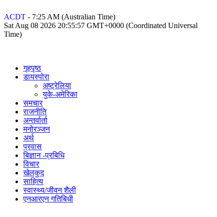
ACDT
-
7:25 AM
(Australian Time)
Sat Aug 08 2026 20:55:57 GMT+0000 (Coordinated Universal
Time)
गृहपृष्ठ
डायस्पोरा
अष्ट्रेलिया
युके-अमेरिका
समचार
राजनीति
अन्तर्वार्ता
मनोरञ्जन
अर्थ
प्रवास
बिज्ञान -प्रबिधि
विचार
खेलकुद
साहित्य
स्वास्थ्य/जीवन शैली
एनआरएन गतिबिधी