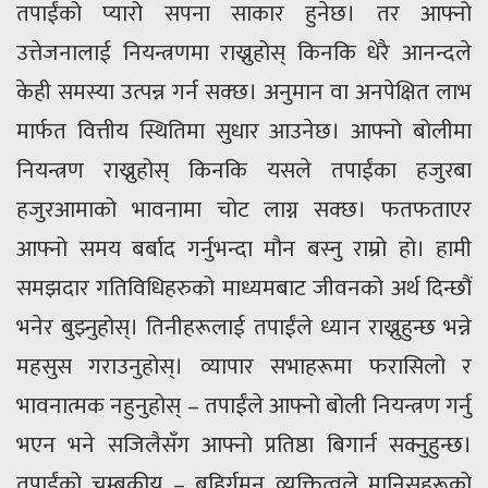
तपाईंको प्यारो सपना साकार हुनेछ। तर आफ्नो
उत्तेजनालाई नियन्त्रणमा राख्नुहोस् किनकि धेरै आनन्दले
केही समस्या उत्पन्न गर्न सक्छ। अनुमान वा अनपेक्षित लाभ
मार्फत वित्तीय स्थितिमा सुधार आउनेछ। आफ्नो बोलीमा
नियन्त्रण राख्नुहोस् किनकि यसले तपाईंका हजुरबा
हजुरआमाको भावनामा चोट लाग्न सक्छ। फतफताएर
आफ्नो समय बर्बाद गर्नुभन्दा मौन बस्नु राम्रो हो। हामी
समझदार गतिविधिहरुको माध्यमबाट जीवनको अर्थ दिन्छौं
भनेर बुझ्नुहोस्। तिनीहरूलाई तपाईंले ध्यान राख्नुहुन्छ भन्ने
महसुस गराउनुहोस्। व्यापार सभाहरूमा फरासिलो र
भावनात्मक नहुनुहोस् – तपाईंले आफ्नो बोली नियन्त्रण गर्नु
भएन भने सजिलैसँग आफ्नो प्रतिष्ठा बिगार्न सक्नुहुन्छ।
तपाईंको चुम्बकीय – बहिर्गमन व्यक्तित्वले मानिसहरूको