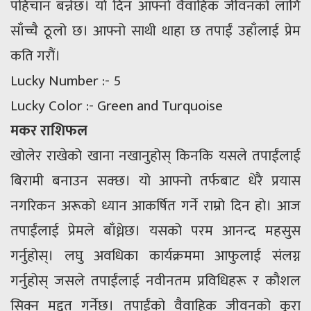
पहिचान बन्नेछ। यो दिन आफ्नो वैवाहिक जीवनको लागि
साँच्चै ठूलो छ। आफ्नो साथी थाहा छ तपाईं उहाँलाई प्रेम
कति गरौं।
Lucky Number :- 5
Lucky Color :- Green and Turquoise
मकर राशिफल
खोलेर राखेको खाना नखानुहोस् किनकि यसले तपाईंलाई
बिरामी बनाउन सक्छ। यो आफ्नो तर्फबाट धेरै प्रयास
नगरिकन अरूको ध्यान आकर्षित गर्ने राम्रो दिन हो। आज
तपाईंलाई प्रेमले बाँध्नेछ। यसको परम आनन्द महसुस
गर्नुहोस्। लघु अवधिका कार्यक्रममा आफुलाई संलग्न
गर्नुहोस् जसले तपाईंलाई नवीनतम प्रविधिहरू र कौशल
सिक्न मद्दत गर्नेछ। तपाईंको वैवाहिक जीवनको कुरा