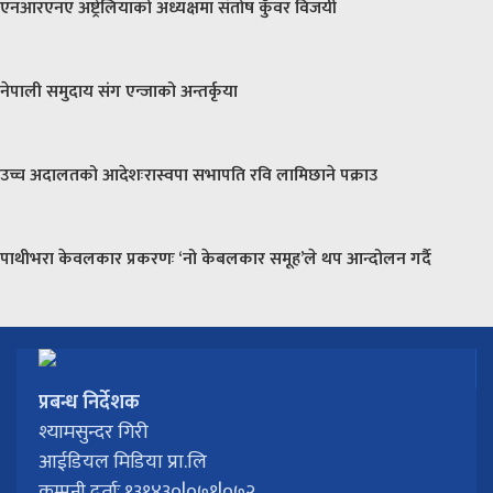
एनआरएनए अष्ट्रेलियाको अध्यक्षमा संतोष कुँवर विजयी
नेपाली समुदाय संग एन्जाको अन्तर्कृया
उच्च अदालतको आदेशःरास्वपा सभापति रवि लामिछाने पक्राउ
पाथीभरा केवलकार प्रकरणः ‘नो केबलकार समूह’ले थप आन्दोलन गर्दै
प्रबन्ध निर्देशक
श्यामसुन्दर गिरी
आईडियल मिडिया प्रा.लि
कम्पनी दर्ताः १३१४३०|०७१|०७२