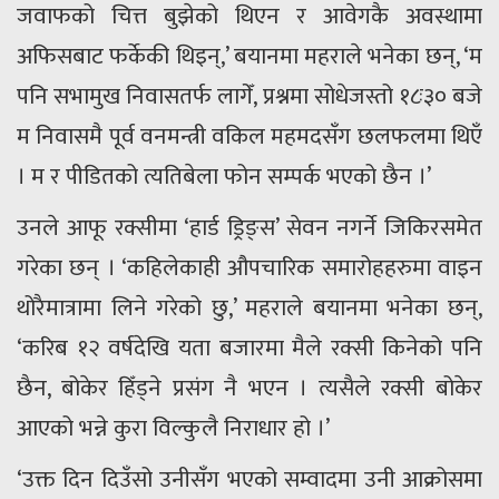
जवाफको चित्त बुझेको थिएन र आवेगकै अवस्थामा
अफिसबाट फर्केकी थिइन्,’ बयानमा महराले भनेका छन्, ‘म
पनि सभामुख निवासतर्फ लागेँ, प्रश्नमा सोधेजस्तो १८ः३० बजे
म निवासमै पूर्व वनमन्त्री वकिल महमदसँग छलफलमा थिएँ
। म र पीडितको त्यतिबेला फोन सम्पर्क भएको छैन ।’
उनले आफू रक्सीमा ‘हार्ड ड्रिङ्स’ सेवन नगर्ने जिकिरसमेत
गरेका छन् । ‘कहिलेकाही औपचारिक समारोहहरुमा वाइन
थोरैमात्रामा लिने गरेको छु,’ महराले बयानमा भनेका छन्,
‘करिब १२ वर्षदेखि यता बजारमा मैले रक्सी किनेको पनि
छैन, बोकेर हिँड्ने प्रसंग नै भएन । त्यसैले रक्सी बोकेर
आएको भन्ने कुरा विल्कुलै निराधार हो ।’
‘उक्त दिन दिउँसो उनीसँग भएको सम्वादमा उनी आक्रोसमा