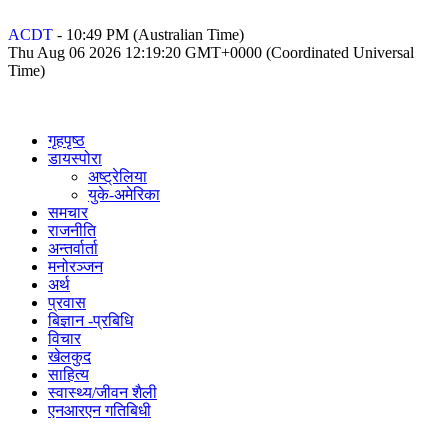
ACDT
-
10:49 PM
(Australian Time)
Thu Aug 06 2026 12:19:20 GMT+0000 (Coordinated Universal
Time)
गृहपृष्ठ
डायस्पोरा
अष्ट्रेलिया
युके-अमेरिका
समचार
राजनीति
अन्तर्वार्ता
मनोरञ्जन
अर्थ
प्रवास
बिज्ञान -प्रबिधि
विचार
खेलकुद
साहित्य
स्वास्थ्य/जीवन शैली
एनआरएन गतिबिधी