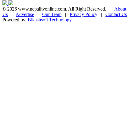
© 2026 www.nepalitvonline.com, All Right Reserved.
About
Us
|
Advertise
|
Our Team
|
Privacy Policy
|
Contact Us
Powered by:
Bikashsoft Technology