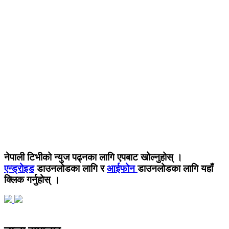
नेपाली टिभीको न्युज पढ्नका लागि एपबाट खोल्नुहोस् ।
एन्ड्रोइड
डाउनलोडका लागि र
आईफोन
डाउनलोडका लागि यहाँ
क्लिक गर्नुहोस् ।