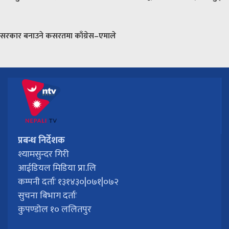
सरकार बनाउने कसरतमा काँग्रेस–एमाले
प्रबन्ध निर्देशक
श्यामसुन्दर गिरी
आईडियल मिडिया प्रा.लि
कम्पनी दर्ताः १३१४३०|०७१|०७२
सुचना बिभाग दर्ताः
कुपण्डोल १० ललितपुर