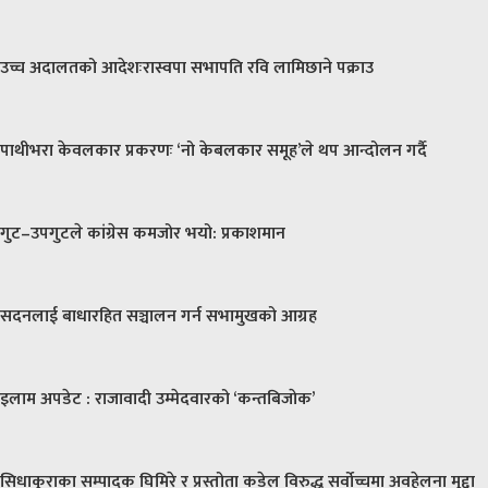
उच्च अदालतको आदेशःरास्वपा सभापति रवि लामिछाने पक्राउ
पाथीभरा केवलकार प्रकरणः ‘नो केबलकार समूह’ले थप आन्दोलन गर्दै
गुट–उपगुटले कांग्रेस कमजोर भयो: प्रकाशमान
सदनलाई बाधारहित सञ्चालन गर्न सभामुखको आग्रह
इलाम अपडेट : राजावादी उम्मेदवारको ‘कन्तबिजाेक’
सिधाकुराका सम्पादक घिमिरे र प्रस्तोता कडेल विरुद्ध सर्वोच्चमा अवहेलना मुद्दा