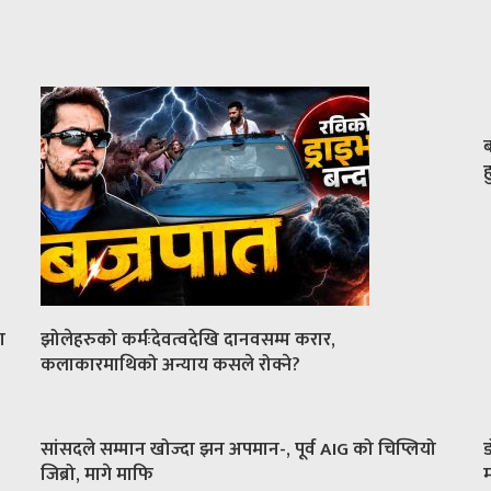
ब
ह
ा
झोलेहरुको कर्मःदेवत्वदेखि दानवसम्म करार,
कलाकारमाथिको अन्याय कसले रोक्ने?
सांसदले सम्मान खोज्दा झन अपमान-, पूर्व AIG को चिप्लियो
ड
जिब्रो, मागे माफि
म