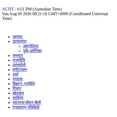
ACDT
-
6:51 PM
(Australian Time)
Sun Aug 09 2026 08:21:18 GMT+0000 (Coordinated Universal
Time)
गृहपृष्ठ
डायस्पोरा
अष्ट्रेलिया
युके-अमेरिका
समचार
राजनीति
अन्तर्वार्ता
मनोरञ्जन
अर्थ
प्रवास
बिज्ञान -प्रबिधि
विचार
खेलकुद
साहित्य
स्वास्थ्य/जीवन शैली
एनआरएन गतिबिधी