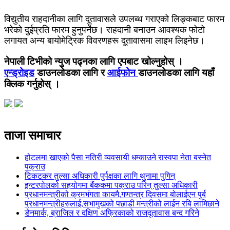
विद्युतीय राहदानीका लागि दूतावासले उपलब्ध गराएको लिङ्कबाट फारम
भरेको दुईप्रति फारम हुनुपर्नेछ। राहदानी बनाउन आवश्यक फोटो
लगायत अन्य बायोमेट्रिक विवरणहरू दूतावासमा लाइभ लिइनेछ।
नेपाली टिभीको न्युज पढ्नका लागि एपबाट खोल्नुहोस् ।
एन्ड्रोइड
डाउनलोडका लागि र
आईफोन
डाउनलोडका लागि यहाँ
क्लिक गर्नुहोस् ।
ताजा समाचार
होटलमा खाएको पैसा नतिरी व्यवसायी धम्काउने रास्वपा नेता बस्नेत
पक्राउ
टिकटकर तुल्सा अधिकारी पुर्पक्षका लागि थुनामा पुगिन्
इन्टरपोलको सहयोगमा बैंककमा पक्राउ परिन् तुल्सा अधिकारी
प्रधानमन्त्रीको क्रमभंगता कायमै,गण्तन्त्र दिवसमा बोलाईएन पुर्ब
प्रधानमन्त्रीहरुलाई,सभामुखको पछाडी मन्त्रीको लाईन रबि लामिछाने
डेनमार्क, ब्राजिल र दक्षिण अफ्रिकाको राजदूतावास बन्द गरिने