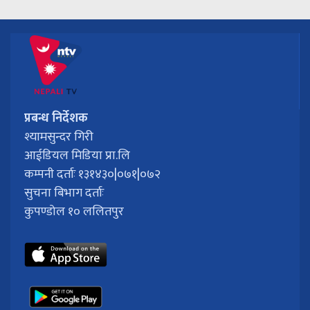
प्रबन्ध निर्देशक
श्यामसुन्दर गिरी
आईडियल मिडिया प्रा.लि
कम्पनी दर्ताः १३१४३०|०७१|०७२
सुचना बिभाग दर्ताः
कुपण्डोल १० ललितपुर