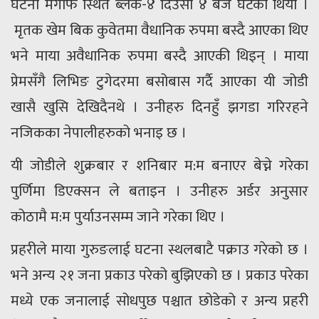
घटना मंगाफ स्थित ब्लक-४ दिउँसो ४ बजे घटेको थियो ।
मृतक खेम बिक कुवेतमा वैधानिक रुपमा बस्दै आएका थिए
भने माया अवैधानिक रुपमा बस्दै आएकी थिइन् । माया
प्रेमसँगै लिभिङ टुगेदरमा बसोबास गर्दै आएका यी जोडी
खासै खुसि देखिदैनथे । उनीहरु दिनहुँ झगडा गरिरहने
नजिकका नेपालीहरुको भनाइ छ ।
यी जोडीले शुक्रबार र शनिबार म:म बनाएर बेच्ने गरेका
पुर्णिमा डिएक्सन ले बताइन । उनीहरु अर्डर अनुसार
कोठामै म:म पुर्याउनसम्म जाने गरेका थिए ।
प्रहरीले माया गुरुङलाई घटना स्थलबाटै पक्राउ गरेको छ ।
भने अन्य २१ जना प्रकाउ परेको बुझिएको छ । प्रकाउ परेका
मध्ये एक जनालाई सोधपुछ पश्चात छोडेको र अन्य प्रहरी